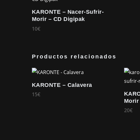
KARONTE – Nacer-Sufrir-
Morir – CD Digipak
10
€
Productos relacionados
KARONTE – Calavera
KARON
15
€
Morir
Este
20
€
producto
tiene
múltiples