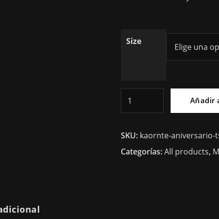
Size
KARONTE
Añadir a
-
30
SKU:
kaornte-aniversario-t
ANIVERSARIO
-
Categorías:
All products
,
M
TSHIRT
cantidad
adicional