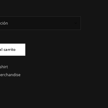
l carrito
shirt
erchandise