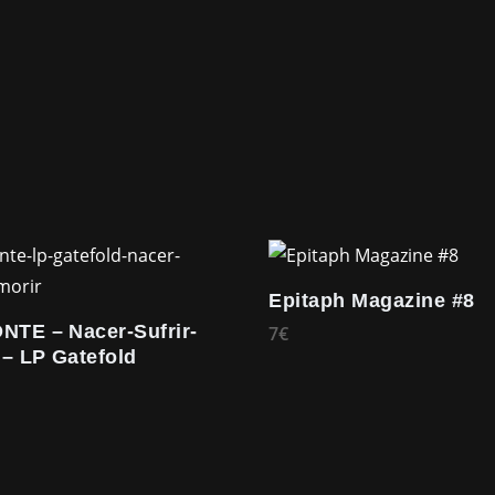
Epitaph Magazine #8
TE – Nacer-Sufrir-
7
€
 – LP Gatefold