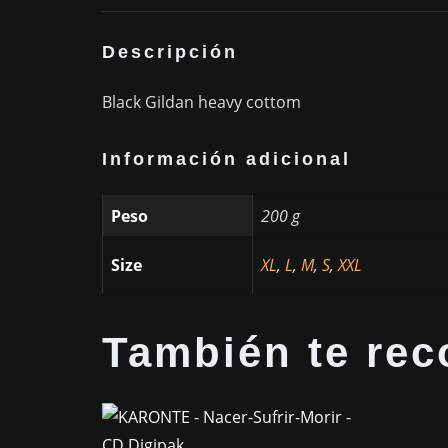
Descripción
Black Gildan heavy cottom
Información adicional
Peso
200 g
Size
XL
,
L
,
M
,
S
,
XXL
También te r